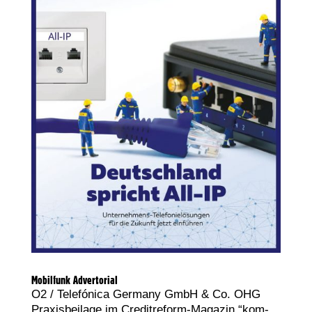
Mobilfunk Advertorial
O2 / Tele­fó­ni­ca Ger­ma­ny GmbH & Co. OHG
Pra­xis­bei­la­ge im Cre­dit­re­form-Maga­zin “kom­