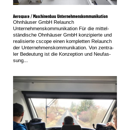
Aerospace / Maschinenbau Unternehmenskommunikation
Ohn­häu­ser GmbH Relaunch
Unternehmenskommunikation Für die mit­tel­
stän­di­sche Ohn­häu­ser GmbH kon­zi­pier­te und
rea­li­sier­te cscope einen kom­plet­ten Relaunch
der Unternehmenskommunikation. Von zen­tra­
ler Bedeu­tung ist die Kon­zep­ti­on und Neu­fas­
sung...