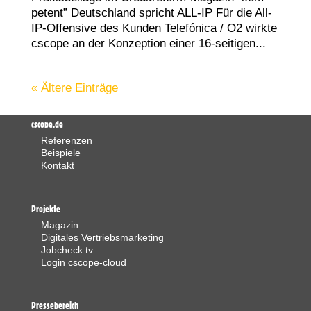
pe­tent” Deutsch­land spricht ALL-IP Für die All-
IP-Offen­si­ve des Kun­den Tele­fó­ni­ca / O2 wirk­te
cscope an der Kon­zep­ti­on einer 16-sei­ti­gen...
« Ältere Einträge
cscope.de
Referenzen
Beispiele
Kontakt
Projekte
Magazin
Digitales Vertriebsmarketing
Jobcheck.tv
Login cscope-cloud
Pressebereich